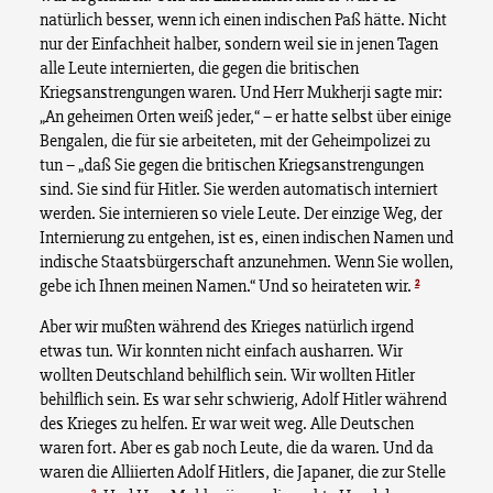
natürlich besser, wenn ich einen indischen Paß hätte. Nicht
nur der Einfachheit halber, sondern weil sie in jenen Tagen
alle Leute internierten, die gegen die britischen
Kriegsanstrengungen waren. Und Herr Mukherji sagte mir:
„An geheimen Orten weiß jeder,“ – er hatte selbst über einige
Bengalen, die für sie arbeiteten, mit der Geheimpolizei zu
tun – „daß Sie gegen die britischen Kriegsanstrengungen
sind. Sie sind für Hitler. Sie werden automatisch interniert
werden. Sie internieren so viele Leute. Der einzige Weg, der
Internierung zu entgehen, ist es, einen indischen Namen und
indische Staatsbürgerschaft anzunehmen. Wenn Sie wollen,
2
gebe ich Ihnen meinen Namen.“ Und so heirateten wir.
Aber wir mußten während des Krieges natürlich irgend
etwas tun. Wir konnten nicht einfach ausharren. Wir
wollten Deutschland behilflich sein. Wir wollten Hitler
behilflich sein. Es war sehr schwierig, Adolf Hitler während
des Krieges zu helfen. Er war weit weg. Alle Deutschen
waren fort. Aber es gab noch Leute, die da waren. Und da
waren die Alliierten Adolf Hitlers, die Japaner, die zur Stelle
3