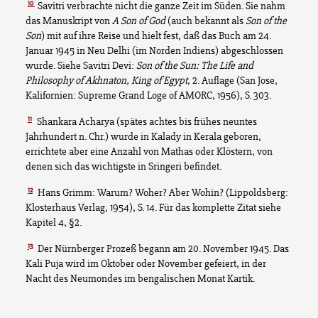
10
Savitri verbrachte nicht die ganze Zeit im Süden. Sie nahm
das Manuskript von
A Son of God
(auch bekannt als
Son of the
Son
) mit auf ihre Reise und hielt fest, daß das Buch am 24.
Januar 1945 in Neu Delhi (im Norden Indiens) abgeschlossen
wurde. Siehe Savitri Devi:
Son of the Sun: The Life and
Philosophy of Akhnaton, King of Egypt
, 2. Auflage (San Jose,
Kalifornien: Supreme Grand Loge of AMORC, 1956), S. 303.
11
Shankara Acharya (spätes achtes bis frühes neuntes
Jahrhundert n. Chr.) wurde in Kalady in Kerala geboren,
errichtete aber eine Anzahl von Mathas oder Klöstern, von
denen sich das wichtigste in Sringeri befindet.
12
Hans Grimm: Warum? Woher? Aber Wohin? (Lippoldsberg:
Klosterhaus Verlag, 1954), S. 14. Für das komplette Zitat siehe
Kapitel 4, §2.
13
Der Nürnberger Prozeß begann am 20. November 1945. Das
Kali Puja wird im Oktober oder November gefeiert, in der
Nacht des Neumondes im bengalischen Monat Kartik.