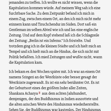
jemanden zu treffen. Ich wollte es nicht wissen, wenn die
Kapitulation kommen würde. Auf meinem Weg sah ich eine
furchtbare Sache. Zu dem Zeitpunkt befand ich mich in
einem Zug, zwischen einem Ort, an den ich mich nicht mehr
erinnern kann und Tiruchchendur im Süden. Dort saß ein
Gentleman im selben Abteil wie ich und las eine englische
Zeitung. Und auf dem Kopf stehend laß ich die Schlagzeile
der Zeitung: „Berlin ist ein Inferno.“ Ich fröstelte. Und
trotzdem ging ich in die kleinen Städte und ich hielt mich an
Tempel und ich hielt mich an die Hindus, die sich nicht mit
Politik befaßten. Ich mied Zeitungen und wußte nicht, wann
die Kapitulation kam.
Ich bekam es drei Wochen später mit. Ich war an einem Ort
namens Sringeri an der Westküste oder besser gesagt der
Westküste zugewandt. Es ist ein sehr berühmter Ort. Es ist
der Geburtsort eines der größten Inder aller Zeiten,
11
Shankara Acharya
aus dem achten Jahrhundert,
demjenigen, der den Buddhismus in Indien ausrottete und
die alten arischen Werte des Hinduismus wiederherstellte.
Sehen Sie, der Buddhismus war kastenlos. Der Hinduismus