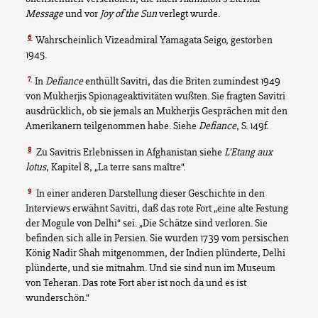
Message
und vor
Joy of the Sun
verlegt wurde.
6
Wahrscheinlich Vizeadmiral Yamagata Seigo, gestorben
1945.
7
In
Defiance
enthüllt Savitri, das die Briten zumindest 1949
von Mukherjis Spionageaktivitäten wußten. Sie fragten Savitri
ausdrücklich, ob sie jemals an Mukherjis Gesprächen mit den
Amerikanern teilgenommen habe. Siehe
Defiance
, S. 149f.
8
Zu Savitris Erlebnissen in Afghanistan siehe
L’Etang aux
lotus
, Kapitel 8, „La terre sans maître“.
9
In einer anderen Darstellung dieser Geschichte in den
Interviews erwähnt Savitri, daß das rote Fort „eine alte Festung
der Mogule von Delhi“ sei. „Die Schätze sind verloren. Sie
befinden sich alle in Persien. Sie wurden 1739 vom persischen
König Nadir Shah mitgenommen, der Indien plünderte, Delhi
plünderte, und sie mitnahm. Und sie sind nun im Museum
von Teheran. Das rote Fort aber ist noch da und es ist
wunderschön.“