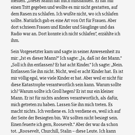
melden. „Dieser Mann hat mich mißhandelt. Er hat mir
einen Tritt gegeben und wollte es mir nicht gestatten, auf
dem Rasen zu schlafen. Ich wußte nicht, wo ich schlafen
sollte. Natürlich gab es eine Art von Ort für Frauen. Aber
dort schrieen Frauen und Kinder und Säuglinge und das
Radio war an. Dort konnte ich nicht schlafen“, erzählte ich
ihm.
Sein Vorgesetzter kam und sagte in seiner Anwesenheit zu
mir: „Ist es dieser Mann?“ Ich sagte: „Ja, daß ist der Mann.“
„Soll ich ihn entlassen? Er hat acht Kinder.“ Ich sagte: „Nein.
Entlassen Sie ihn nicht. Nicht, weil er acht Kinder hat. Es ist
mir völlig egal, wie viele Kinder er hat. Aber weil er nicht für
diese Katastrophe verantwortlich sein kann. Warum sollte
ich? Warum sollte ich Groll hegen? Er ist nur ein kleiner
Mann. Er ist für nichts anderes verantwortlich, als dafür,
mich getreten zu haben. Lassen Sie ihn mich treten. Es
macht nichts. Ich verdiene es. Ich verdiene es, weil ich auf
der Seite der Besiegten bin. Wir sollten nicht besiegt sein.
Einen feuerte ich gern, Roosevelt.“ Aber der war da schon
tot. „Roosevelt, Churchill, Stalin – diese Leute. Ich kann