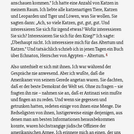
anschauen kommen.“ Ich hatte eine Anzahl von Katzen in
meinem Raum. Ich liebte alle katzenartigen Tiere, Katzen
und Leoparden und Tiger und Löwen, was Sie wollen. Sie
sagten dann: „Ach, so viele Katzen, gut, gut, gut. Und
interessieren Sie sich für irgend etwas? Wofür interessieren
Sie sich? Interessieren Sie sich für den Krieg?“ Ich sagte:
„Überhaupt nicht. Ich interessiere mich für das Altertum und
Katzen.“ Und tatsächlich schrieb ich in jenen Tagen ein Buch
5
über Echnaton, Herrscher von Ägypten – Altertum.
Also unterhielt er sich mit ihnen. Ich war während der
Gespräche nie anwesend. Aber ich wußte, daß die
Amerikaner von seinem Gerede angetan waren. Sie dachten,
daß er der beste Demokrat der Welt sei. Ohne zu fragen – sie
fragten ihn nie – nahmen sie an, daß er Antinazi sein mußte
und fingen an zu reden. Und wenn sie gegessen und
getrunken hatten, redeten einige von ihnen eine Menge. Die
Redseligsten von ihnen, lustigerweise einige derjenigen, aus
denen man am besten Informationen herausbekommen
konnte, waren höchstrangige jüdische Offiziere der
amerikanischen Armee. Ich erinnere mich an einen, der uns