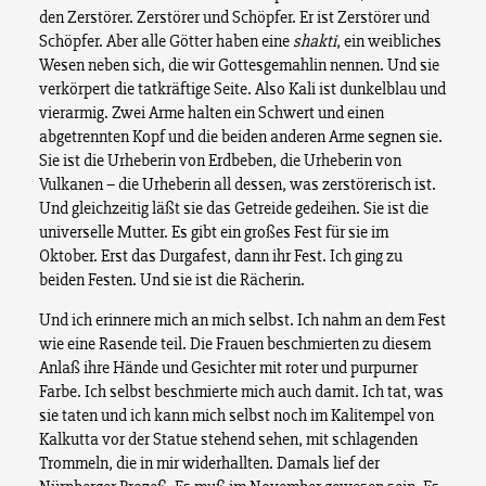
den Zerstörer. Zerstörer und Schöpfer. Er ist Zerstörer und
Schöpfer. Aber alle Götter haben eine
shakti
, ein weibliches
Wesen neben sich, die wir Gottesgemahlin nennen. Und sie
verkörpert die tatkräftige Seite. Also Kali ist dunkelblau und
vierarmig. Zwei Arme halten ein Schwert und einen
abgetrennten Kopf und die beiden anderen Arme segnen sie.
Sie ist die Urheberin von Erdbeben, die Urheberin von
Vulkanen – die Urheberin all dessen, was zerstörerisch ist.
Und gleichzeitig läßt sie das Getreide gedeihen. Sie ist die
universelle Mutter. Es gibt ein großes Fest für sie im
Oktober. Erst das Durgafest, dann ihr Fest. Ich ging zu
beiden Festen. Und sie ist die Rächerin.
Und ich erinnere mich an mich selbst. Ich nahm an dem Fest
wie eine Rasende teil. Die Frauen beschmierten zu diesem
Anlaß ihre Hände und Gesichter mit roter und purpurner
Farbe. Ich selbst beschmierte mich auch damit. Ich tat, was
sie taten und ich kann mich selbst noch im Kalitempel von
Kalkutta vor der Statue stehend sehen, mit schlagenden
Trommeln, die in mir widerhallten. Damals lief der