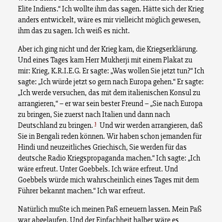
Elite Indiens.“ Ich wollte ihm das sagen. Hätte sich der Krieg
anders entwickelt, wäre es mir vielleicht möglich gewesen,
ihm das zu sagen. Ich weiß es nicht.
Aber ich ging nicht und der Krieg kam, die Kriegserklärung.
Und eines Tages kam Herr Mukherji mit einem Plakat zu
mir: Krieg, K.R.I.E.G. Er sagte: „Was wollen Sie jetzt tun?“ Ich
sagte: „Ich würde jetzt so gern nach Europa gehen.“ Er sagte:
„Ich werde versuchen, das mit dem italienischen Konsul zu
arrangieren,“ – er war sein bester Freund – „Sie nach Europa
zu bringen, Sie zuerst nach Italien und dann nach
1
Deutschland zu bringen.
Und wir werden arrangieren, daß
Sie in Bengali reden können. Wir haben schon jemanden für
Hindi und neuzeitliches Griechisch, Sie werden für das
deutsche Radio Kriegspropaganda machen.“ Ich sagte: „Ich
wäre erfreut. Unter Goebbels. Ich wäre erfreut. Und
Goebbels würde mich wahrscheinlich eines Tages mit dem
Führer bekannt machen.“ Ich war erfreut.
Natürlich mußte ich meinen Paß erneuern lassen. Mein Paß
war abgelaufen. Und der Einfachheit halber wäre es