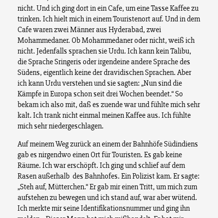
nicht. Und ich ging dort in ein Cafe, um eine Tasse Kaffee zu
trinken. Ich hielt mich in einem Touristenort auf. Und in dem
Cafe waren zwei Männer aus Hyderabad, zwei
Mohammedaner. Ob Mohammedaner oder nicht, weiß ich
nicht. Jedenfalls sprachen sie Urdu. Ich kann kein Talibu,
die Sprache Sringeris oder irgendeine andere Sprache des
Südens, eigentlich keine der dravidischen Sprachen. Aber
ich kann Urdu verstehen und sie sagten: „Nun sind die
Kämpfe in Europa schon seit drei Wochen beendet.“ So
bekam ich also mit, daß es zuende war und fühlte mich sehr
kalt. Ich trank nicht einmal meinen Kaffee aus. Ich fühlte
mich sehr niedergeschlagen.
Auf meinem Weg zurück an einem der Bahnhöfe Südindiens
gab es nirgendwo einen Ort für Touristen. Es gab keine
Räume. Ich war erschöpft. Ich ging und schlief auf dem
Rasen außerhalb des Bahnhofes. Ein Polizist kam. Er sagte:
„Steh auf, Mütterchen.“ Er gab mir einen Tritt, um mich zum
aufstehen zu bewegen und ich stand auf, war aber wütend.
Ich merkte mir seine Identifikationsnummer und ging ihn