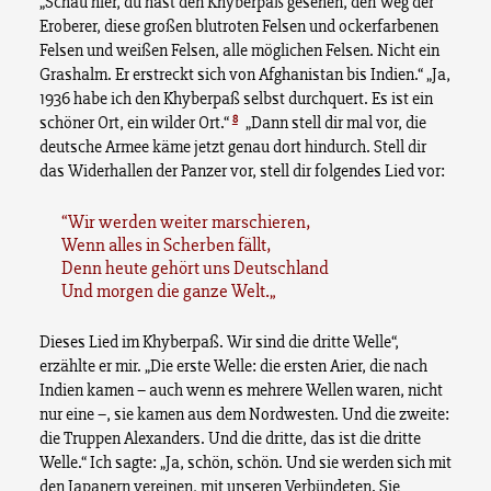
„Schau hier, du hast den Khyberpaß gesehen, den Weg der
Eroberer, diese großen blutroten Felsen und ockerfarbenen
Felsen und weißen Felsen, alle möglichen Felsen. Nicht ein
Grashalm. Er erstreckt sich von Afghanistan bis Indien.“ „Ja,
1936 habe ich den Khyberpaß selbst durchquert. Es ist ein
8
schöner Ort, ein wilder Ort.“
„Dann stell dir mal vor, die
deutsche Armee käme jetzt genau dort hindurch. Stell dir
das Widerhallen der Panzer vor, stell dir folgendes Lied vor:
Wir werden weiter marschieren,
Wenn alles in Scherben fällt,
Denn heute gehört uns Deutschland
Und morgen die ganze Welt.
Dieses Lied im Khyberpaß. Wir sind die dritte Welle“,
erzählte er mir. „Die erste Welle: die ersten Arier, die nach
Indien kamen – auch wenn es mehrere Wellen waren, nicht
nur eine –, sie kamen aus dem Nordwesten. Und die zweite:
die Truppen Alexanders. Und die dritte, das ist die dritte
Welle.“ Ich sagte: „Ja, schön, schön. Und sie werden sich mit
den Japanern vereinen, mit unseren Verbündeten. Sie