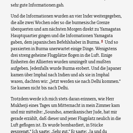
sehr gute Informationen gab.
Und die Informationen wurden an vier Inder weitergegeben,
die alle zwei Wochen oder so die burmesische Grenze
überquerten und am nächsten Morgen direkt zu Yamagatas
Hauptquartier gingen und die Informationen Yamagata
6
gaben, dem japanischen Befehlshaber in Burma.
Und so
passierten in Burma unerwartet einige Dinge. Wenigstens
drei streng geheime Flugplätze flogen in die Luft. Einige
Einheiten der Alliierten wurden umzingelt und mußten
aufgeben. Jedenfalls wurde Burma erobert. Und die Japaner
kamen über Imphal nach Indien und als sie in Imphal
waren, dachten wir: „Jetzt werden sie nach Delhi kommen.“
Sie kamen nicht bis nach Delhi.
Trotzdem werde ich mich stets daran erinnern, wie Herr
Mukherji eines Tages um Mitternacht in mein Zimmer kam
und mir mitteilte: „Soundso, amerikanischer Jude, hat mir
gerade erzählt, daß dieser und jener Flugplatz neulich in die
Luft geflogen ist. Es wurde bombardiert, in Stücke
gesprengt.“ Ich sagte: „Sehr gut.“ Er sagte: „Ja und du