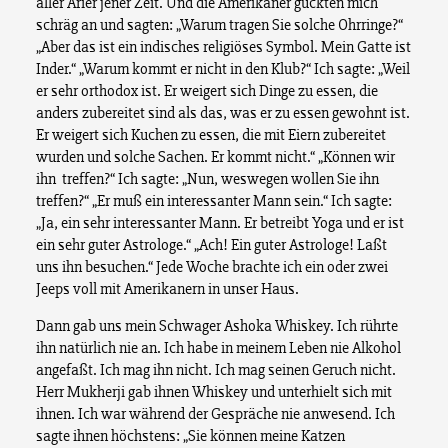
aller Arier jener Zeit. Und die Amerikaner guckten mich
schräg an und sagten: „Warum tragen Sie solche Ohrringe?“
„Aber das ist ein indisches religiöses Symbol. Mein Gatte ist
Inder.“ „Warum kommt er nicht in den Klub?“ Ich sagte: „Weil
er sehr orthodox ist. Er weigert sich Dinge zu essen, die
anders zubereitet sind als das, was er zu essen gewohnt ist.
Er weigert sich Kuchen zu essen, die mit Eiern zubereitet
wurden und solche Sachen. Er kommt nicht.“ „Können wir
ihn treffen?“ Ich sagte: „Nun, weswegen wollen Sie ihn
treffen?“ „Er muß ein interessanter Mann sein.“ Ich sagte:
„Ja, ein sehr interessanter Mann. Er betreibt Yoga und er ist
ein sehr guter Astrologe.“ „Ach! Ein guter Astrologe! Laßt
uns ihn besuchen.“ Jede Woche brachte ich ein oder zwei
Jeeps voll mit Amerikanern in unser Haus.
Dann gab uns mein Schwager Ashoka Whiskey. Ich rührte
ihn natürlich nie an. Ich habe in meinem Leben nie Alkohol
angefaßt. Ich mag ihn nicht. Ich mag seinen Geruch nicht.
Herr Mukherji gab ihnen Whiskey und unterhielt sich mit
ihnen. Ich war während der Gespräche nie anwesend. Ich
sagte ihnen höchstens: „Sie können meine Katzen