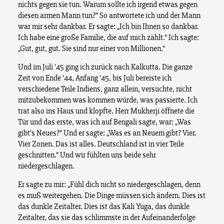
nichts gegen sie tun. Warum sollte ich irgend etwas gegen
diesen armen Mann tun?“ So antwortete ich und der Mann
war mir sehr dankbar. Er sagte: „Ich bin Ihnen so dankbar.
Ich habe eine große Familie, die auf mich zählt.“ Ich sagte:
„Gut, gut, gut. Sie sind nur einer von Millionen.“
Und im Juli ’45 ging ich zurück nach Kalkutta. Die ganze
Zeit von Ende ’44, Anfang ’45, bis Juli bereiste ich
verschiedene Teile Indiens, ganz allein, versuchte, nicht
mitzubekommen was kommen würde, was passierte. Ich
trat also ins Haus und klopfte. Herr Mukherji öffnete die
Tür und das erste, was ich auf Bengali sagte, war: „Was
gibt’s Neues?“ Und er sagte: „Was es an Neuem gibt? Vier.
Vier Zonen. Das ist alles. Deutschland ist in vier Teile
geschnitten.“ Und wir fühlten uns beide sehr
niedergeschlagen.
Er sagte zu mir: „Fühl dich nicht so niedergeschlagen, denn
es muß weitergehen. Die Dinge müssen sich ändern. Dies ist
das dunkle Zeitalter. Dies ist das Kali Yuga, das dunkle
Zeitalter, das sie das schlimmste in der Aufeinanderfolge