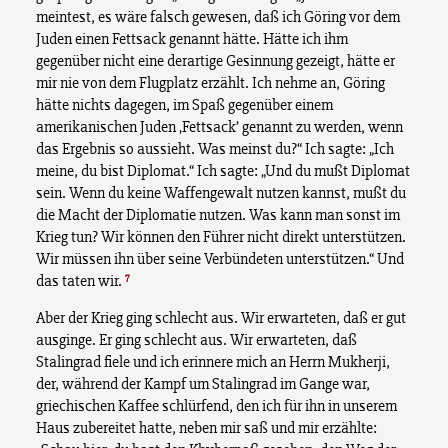
meintest, es wäre falsch gewesen, daß ich Göring vor dem
Juden einen Fettsack genannt hätte. Hätte ich ihm
gegenüber nicht eine derartige Gesinnung gezeigt, hätte er
mir nie von dem Flugplatz erzählt. Ich nehme an, Göring
hätte nichts dagegen, im Spaß gegenüber einem
amerikanischen Juden ‚Fettsack’ genannt zu werden, wenn
das Ergebnis so aussieht. Was meinst du?“ Ich sagte: „Ich
meine, du bist Diplomat.“ Ich sagte: „Und du mußt Diplomat
sein. Wenn du keine Waffengewalt nutzen kannst, mußt du
die Macht der Diplomatie nutzen. Was kann man sonst im
Krieg tun? Wir können den Führer nicht direkt unterstützen.
Wir müssen ihn über seine Verbündeten unterstützen.“ Und
7
das taten wir.
Aber der Krieg ging schlecht aus. Wir erwarteten, daß er gut
ausginge. Er ging schlecht aus. Wir erwarteten, daß
Stalingrad fiele und ich erinnere mich an Herrn Mukherji,
der, während der Kampf um Stalingrad im Gange war,
griechischen Kaffee schlürfend, den ich für ihn in unserem
Haus zubereitet hatte, neben mir saß und mir erzählte: