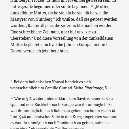
Nürnberger Prozeß. Es muß im November gewesen sein. Es
13
hatte gerade begonnen oder sollte beginnen.
„Mutter,
dunkelblaue Mutter, räche sie, räche sie, räche sie, die
Märtyrer von Nürnberg.“ Ich wußte, daß sie getötet werden
würden. „Räche all jene, die sie zunichte machen werden.
Eine schreckliche Zeit naht, aber hilf uns, sie zu
überstehen.“ Und diese Vorstellung von der dunkelblauen
Mutter begleitete mich all die Jahre in Europa hindurch.
Davon werde ich jetzt berichten.
1
Bei dem italienischen Konsul handelt es sich
wahrscheinlich um Camillo Giuriati. Siehe
Pilgrimage
, S. 11.
2
Wie in §12 weiter unten erklärt, kam Savitris neuer Paß zu
spät und eine Rückkehr nach Europa war ihr unmöglich. Es
war ihr unmöglich, nach Italien zu gehen, nachdem es am 10.
Juni 1940 auf deutscher Seite in den Krieg eingetreten war und
es war ihr unmöglich nach Frankreich zu gehen, außer sie
wäre eine Anhängerin de Gaulles gewesen.