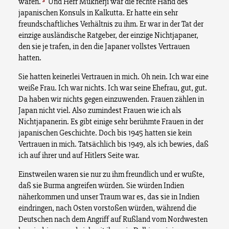
waren.
Und Herr Mukherji war die rechte Hand des
japanischen Konsuls in Kalkutta. Er hatte ein sehr
freundschaftliches Verhältnis zu ihm. Er war in der Tat der
einzige ausländische Ratgeber, der einzige Nichtjapaner,
den sie je trafen, in den die Japaner vollstes Vertrauen
hatten.
Sie hatten keinerlei Vertrauen in mich. Oh nein. Ich war eine
weiße Frau. Ich war nichts. Ich war seine Ehefrau, gut, gut.
Da haben wir nichts gegen einzuwenden. Frauen zählen in
Japan nicht viel. Also zumindest Frauen wie ich als
Nichtjapanerin. Es gibt einige sehr berühmte Frauen in der
japanischen Geschichte. Doch bis 1945 hatten sie kein
Vertrauen in mich. Tatsächlich bis 1949, als ich bewies, daß
ich auf ihrer und auf Hitlers Seite war.
Einstweilen waren sie nur zu ihm freundlich und er wußte,
daß sie Burma angreifen würden. Sie würden Indien
näherkommen und unser Traum war es, das sie in Indien
eindringen, nach Osten vorstoßen würden, während die
Deutschen nach dem Angriff auf Rußland vom Nordwesten