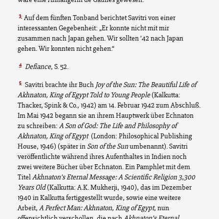
3
Auf dem fünften Tonband berichtet Savitri von einer
interessanten Gegebenheit: „Er konnte nicht mit mir
zusammen nach Japan gehen. Wir sollten ’42 nach Japan
gehen. Wir konnten nicht gehen.“
4
Defiance
, S. 52.
5
Savitri brachte ihr Buch
Joy of the Sun: The Beautiful Life of
Akhnaton, King of Egypt Told to Young People
(Kalkutta:
Thacker, Spink & Co., 1942) am 14. Februar 1942 zum Abschluß.
Im Mai 1942 begann sie an ihrem Hauptwerk über Echnaton
zu schreiben:
A Son of God: The Life and Philosophy of
Akhnaton, King of Egypt
(London: Philosophical Publishing
House, 1946) (später in
Son of the Sun
umbenannt). Savitri
veröffentlichte während ihres Aufenthaltes in Indien noch
zwei weitere Bücher über Echnaton. Ein Pamphlet mit dem
Titel
Akhnaton’s Eternal Message: A Scientific Religion 3,300
Years Old
(Kalkutta: A.K. Mukherji, 1940), das im Dezember
1940 in Kalkutta fertiggestellt wurde, sowie eine weitere
Arbeit,
A Perfect Man: Akhnaton, King of Egypt
, nun
offensichtlich verschollen, die nach
Akhnaton’s Eternal