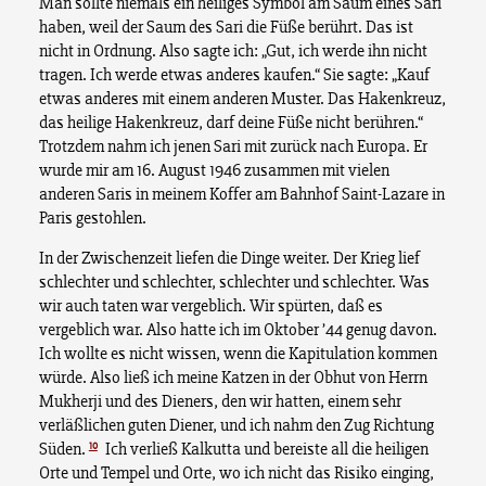
Man sollte niemals ein heiliges Symbol am Saum eines Sari
haben, weil der Saum des Sari die Füße berührt. Das ist
nicht in Ordnung. Also sagte ich: „Gut, ich werde ihn nicht
tragen. Ich werde etwas anderes kaufen.“ Sie sagte: „Kauf
etwas anderes mit einem anderen Muster. Das Hakenkreuz,
das heilige Hakenkreuz, darf deine Füße nicht berühren.“
Trotzdem nahm ich jenen Sari mit zurück nach Europa. Er
wurde mir am 16. August 1946 zusammen mit vielen
anderen Saris in meinem Koffer am Bahnhof Saint-Lazare in
Paris gestohlen.
In der Zwischenzeit liefen die Dinge weiter. Der Krieg lief
schlechter und schlechter, schlechter und schlechter. Was
wir auch taten war vergeblich. Wir spürten, daß es
vergeblich war. Also hatte ich im Oktober ’44 genug davon.
Ich wollte es nicht wissen, wenn die Kapitulation kommen
würde. Also ließ ich meine Katzen in der Obhut von Herrn
Mukherji und des Dieners, den wir hatten, einem sehr
verläßlichen guten Diener, und ich nahm den Zug Richtung
10
Süden.
Ich verließ Kalkutta und bereiste all die heiligen
Orte und Tempel und Orte, wo ich nicht das Risiko einging,