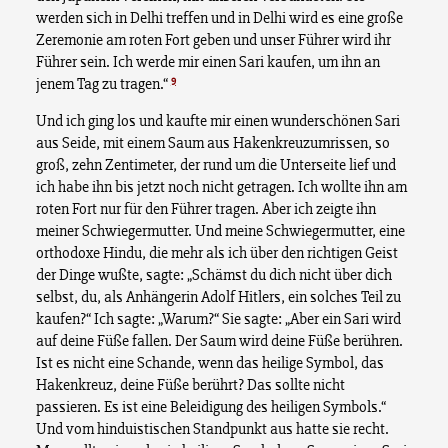
werden sich in Delhi treffen und in Delhi wird es eine große
Zeremonie am roten Fort geben und unser Führer wird ihr
Führer sein. Ich werde mir einen Sari kaufen, um ihn an
9
jenem Tag zu tragen.“
Und ich ging los und kaufte mir einen wunderschönen Sari
aus Seide, mit einem Saum aus Hakenkreuzumrissen, so
groß, zehn Zentimeter, der rund um die Unterseite lief und
ich habe ihn bis jetzt noch nicht getragen. Ich wollte ihn am
roten Fort nur für den Führer tragen. Aber ich zeigte ihn
meiner Schwiegermutter. Und meine Schwiegermutter, eine
orthodoxe Hindu, die mehr als ich über den richtigen Geist
der Dinge wußte, sagte: „Schämst du dich nicht über dich
selbst, du, als Anhängerin Adolf Hitlers, ein solches Teil zu
kaufen?“ Ich sagte: „Warum?“ Sie sagte: „Aber ein Sari wird
auf deine Füße fallen. Der Saum wird deine Füße berühren.
Ist es nicht eine Schande, wenn das heilige Symbol, das
Hakenkreuz, deine Füße berührt? Das sollte nicht
passieren. Es ist eine Beleidigung des heiligen Symbols.“
Und vom hinduistischen Standpunkt aus hatte sie recht.