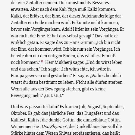
der vier Zeitalter nennen. Du kannst nichts Besseres
erwarten. Aber nach dem Kali Yuga muß Kalki kommen.
Kalki, der Erlöser, der Eine, der dieser Aufeinanderfolge der
Zeitalter ein Ende machen wird. Er konnte nicht kommen,
bevor sein Vorgänger kam. Adolf Hitler ist sein Vorgänger. Er
war nicht der Eine. Er hat das selbst gesagt.“ Das hatte er
wirklich getan. Er sagte das zu Hans Grimm: „Ich bin nicht
der Eine, der kommen wird. Ich bin nur sein Vorgänger. Ich
bereite ihm nur den nötigen Boden, das ist alles. Er muß
12
noch kommen.“
Herr Mukherji sagte: „Und du wirst leben
und das sehen.“ Ich sagte: „Ich wünschte, ich wäre in
Europa gewesen und gestorben.“ Er sagte: „Wahrscheinlich
warst du dazu bestimmt zu leben. Nicht alle dürfen sterben.
Wenn alle aus der Bewegung sterben, gibt es keine
Bewegung mehr.“ „Gut. Gut.“
Und was passierte dann? Es kamen Juli, August, September,
Oktober. Es gab das jährliche Fest, das Durgafest und das
Kalifest. Kali ist die dunkle Göttin, die dunkelblaue Göttin.
Wir nennen sie „
Usu Shyama
“, die Dunkelblaue. Sie soll die
Stärke hinter dem Wesen Shivas repräsentieren, das heißt