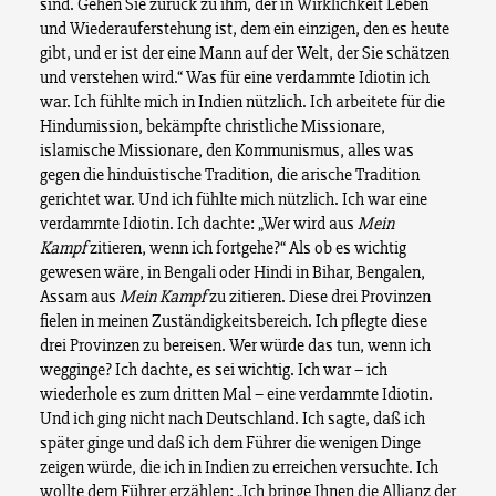
sind. Gehen Sie zurück zu ihm, der in Wirklichkeit Leben
und Wiederauferstehung ist, dem ein einzigen, den es heute
gibt, und er ist der eine Mann auf der Welt, der Sie schätzen
und verstehen wird.“ Was für eine verdammte Idiotin ich
war. Ich fühlte mich in Indien nützlich. Ich arbeitete für die
Hindumission, bekämpfte christliche Missionare,
islamische Missionare, den Kommunismus, alles was
gegen die hinduistische Tradition, die arische Tradition
gerichtet war. Und ich fühlte mich nützlich. Ich war eine
verdammte Idiotin. Ich dachte: „Wer wird aus
Mein
Kampf
zitieren, wenn ich fortgehe?“ Als ob es wichtig
gewesen wäre, in Bengali oder Hindi in Bihar, Bengalen,
Assam aus
Mein Kampf
zu zitieren. Diese drei Provinzen
fielen in meinen Zuständigkeitsbereich. Ich pflegte diese
drei Provinzen zu bereisen. Wer würde das tun, wenn ich
wegginge? Ich dachte, es sei wichtig. Ich war – ich
wiederhole es zum dritten Mal – eine verdammte Idiotin.
Und ich ging nicht nach Deutschland. Ich sagte, daß ich
später ginge und daß ich dem Führer die wenigen Dinge
zeigen würde, die ich in Indien zu erreichen versuchte. Ich
wollte dem Führer erzählen: „Ich bringe Ihnen die Allianz der