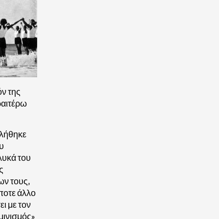
όν της
ραιτέρω
βλήθηκε
υ
λυκά του
ς
ων τους,
ίποτε άλλο
ι με τον
εμινισμός»