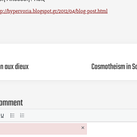
tp://hypervoria.blogspot.gr/2012/04/blog-post.html
on aux dieux
Cosmotheism in Sa
comment
×