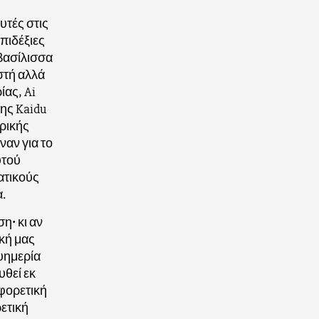
υτές στις
επιδέξιες
 βασίλισσα
στή αλλά
ίας, Ai
της Kaidu
ρικής
ναν για το
υτού
ατικούς
.
η• κι αν
ική μας
ευημερία
υθεί εκ
αφορετική
ρετική