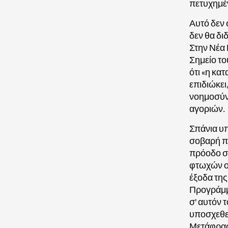
πετυχημέ
Αυτό δεν 
δεν θα δι
Στην Νέα 
Σημείο το
ότι «η κα
επιδιώκει
νοημοσύν
αγοριών.
Σπάνια υπ
σοβαρή πρ
πρόοδο σε
φτωχών οι
έξοδα της
Προγράμμα
σ’ αυτόν 
υποσχεθεί
Μετάφρασ