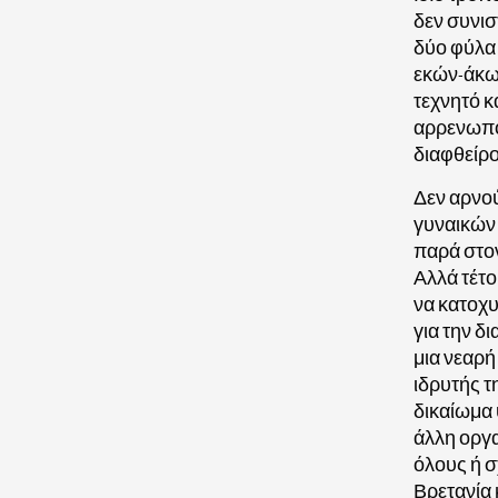
δεν συνισ
δύο φύλα 
εκών-άκων
τεχνητό κ
αρρενωπότ
διαφθείρο
Δεν αρνού
γυναικών 
παρά στον
Αλλά τέτο
να κατοχυ
για την δ
μια νεαρή
ιδρυτής τ
δικαίωμα 
άλλη οργα
όλους ή σ
Βρετανία 