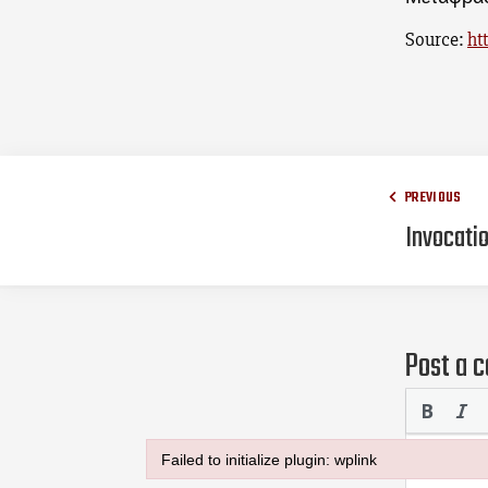
Source:
ht
PREVIOUS
Invocati
Post a 
Failed to initialize plugin: wplink
Failed to initialize plugin: wplink