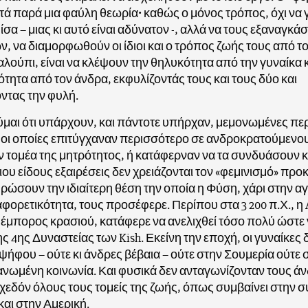
τά παρά μια φαύλη θεωρία• καθώς ο μόνος τρόπος, όχι να 
ίσα – μιας κι αυτό είναι αδύνατον -, αλλά να τους εξαναγκάσ
, να διαμορφωθούν οι ίδιοι και ο τρόπος ζωής τους από το
αλούπι, είναι να κλέψουν την θηλυκότητα από την γυναίκα κ
ητα από τον άνδρα, εκφυλίζοντάς τους και τους δύο και
ντας την φυλή.
μαι ότι υπάρχουν, και πάντοτε υπήρχαν, μεμονωμένες πε
οι οποίες επιτύγχαναν περισσότερο σε ανδροκρατούμενου
 τομέα της μητρότητος, ή κατάφερναν να τα συνδυάσουν κα
ιου είδους εξαιρέσεις δεν χρειάζονται τον «φεμινισμό» προ
ρώσουν την ιδιαίτερη θέση την οποία η Φύση, χάρι στην α
ιαφορετικότητα, τους προσέφερε. Περίπου στα 3 200 π.Χ., η 
 έμπορος κρασιού, κατάφερε να ανελιχθεί τόσο πολύ ώστε ν
ης 4ης Δυναστείας των Kish. Εκείνη την εποχή, οι γυναίκες 
ψήφου – ούτε κι άνδρες βέβαια – ούτε στην Σουμερία ούτε 
νωμένη κοινωνία. Και φυσικά δεν ανταγωνίζονταν τους άν
χεδόν όλους τους τομείς της ζωής, όπως συμβαίνει στην 
και στην Αμερική.