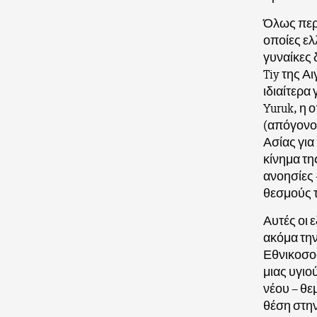
Όλως περι
οποίες ελ
γυναίκες 
Tiy της Α
ιδιαίτερα
Yuruk, η 
(απόγονο 
Ασίας για
κίνημα τη
ανοησίες 
θεσμούς τ
Αυτές οι 
ακόμα την
Εθνικοσοσ
μιας υγιού
νέου – θε
θέση στην