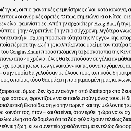
έργως, οι πιο φανατικές φεμινίστριες είναι, κατά κανόνα, α
λείπουν οι ανδρικές αρετές. Όπως σημειώνει κι ο Νίτσε, οι 
δεν είναι φεμινίστριες. Από την αρχαιότερη Azag-Bau, ή την
ιγύπτου ή την Αγριππίνα ή την πιο σύγχρονη, λιγότερο γνω
 γοητευτική κι ισχυρή προσωπικότητα της Μογγολικής ιστορ
οποία πέρασε την ζωή της καλπάζοντας μαζί με τον πατέρα 
του Genghis Khan) προασπιζόμενη τα βοσκοτόπια της Κεντ
 πάνω από 40 χρόνια, όλες θα ξεσπούσαν σε γέλια αν μάθαι
ς «χειραφετήσεως των γυναικών» και τις συνεπαγόμενες α
– στην ουσία θα γελούσαν με όλους τους τυπικούς δημοκρ
ους οποίους τόσο θαυμάζει η παρηκμασμένη μας κοινωνία
εξαιρέσεις, όμως, δεν έχουν ανάγκη από ιδιαίτερη εκπαίδευσ
 χρειαστούν, φροντίζουν να εκπαιδευτούν μόνες τους. Η δ
ιαλιστική Εκπαίδευση για την τωρινή και την μελλοντική 
ς κοινότητος, ήταν – και θα είναι, όταν έρθει η ώρα να ενισχ
μελιωμένη στο δεδομένο ότι τα δύο φύλα έχουν τελείως δι
 εθνική ζωή, κι εν συνεπεία χρειάζονται μια εντελώς διαφο