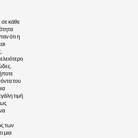
 σε κάθε
τότητα
ταν ότι η
και
.
τελειότερο
ώδες.
ήποτε
σόντα του
μια
εγάλη τιμή
πως
να
ως των
ει μια