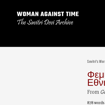
Savitri’s Wo
Φεμι
Εθν
From
Go
878 words