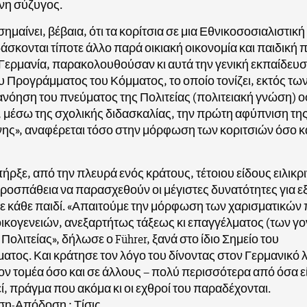
νη σύζυγος.
σημαίνει, βέβαια, ότι τα κορίτσια σε μια Εθνικοσοσιαλιστική
δάσκονται τίποτε άλλο παρά οικιακή οικονομία και παιδική 
Γερμανία, παρακολουθούσαν κι αυτά την γενική εκπαίδευσ
υ Προγράμματος του Κόμματος, το οποίο τονίζει, εκτός τω
τανόηση του πνεύματος της Πολιτείας (πολιτειακή γνώση) ο
, μέσω της σχολικής διδασκαλίας, την πρώτη αφύπνιση τη
ης», αναφέρεται τόσο στην μόρφωση των κοριτσιών όσο κ
ήρξε, από την πλευρά ενός κράτους, τέτοιου είδους ειλικρι
οσπάθεια να παρασχεθούν οι μέγιστες δυνατότητες για εξ
 κάθε παιδί. «Απαιτούμε την μόρφωση των χαρισματικών 
κογενειών, ανεξαρτήτως τάξεως κι επαγγέλματος (των γο
 Πολιτείας», δήλωσε ο Führer, ξανά στο ίδιο Σημείο του
τος. Και κράτησε τον λόγο του δίνοντας στον Γερμανικό 
τον τομέα όσο και σε άλλους – πολύ περισσότερα από όσα ε
, πράγμα που ακόμα κι οι εχθροί του παραδέχονται.
η-Απόδοση : Τίσις