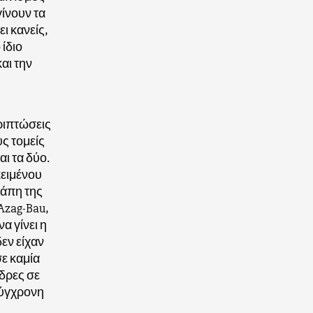
γίνουν τα
ει κανείς,
 ίδιο
αι την
ριπτώσεις
ς τομείς
ι τα δύο.
κειμένου
γάπη της
Azag-Bau,
α γίνει η
δεν είχαν
σε καμία
δρες σε
σύγχρονη