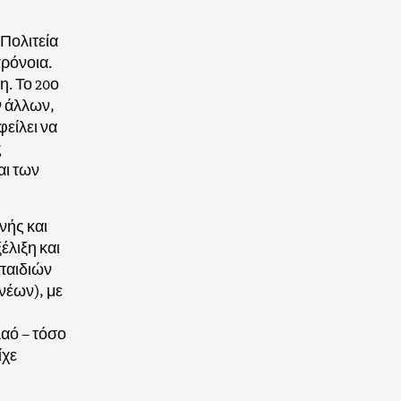
 Πολιτεία
πρόνοια.
η. Το 20ο
ν άλλων,
φείλει να
ς
αι των
νής και
έλιξη και
παιδιών
νέων), με
λαό – τόσο
ίχε