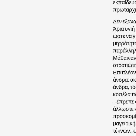
εκπαίδευσ
πρωταρχι
Δεν εξανα
Άρια υγιή
ώστε να γ
μητρότητα
παράλληλα
Μάθαιναν 
στρατιώτη
Επιπλέον
άνδρα, α
άνδρα, τό
κοπέλα πο
– έπρεπε 
άλλωστε κ
προσκομίσ
μαγειρική
τέκνων, κ.