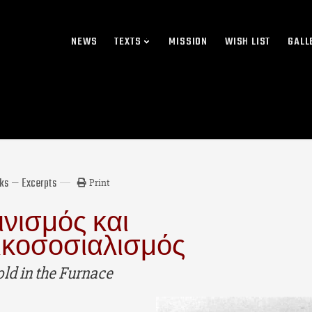
NEWS
TEXTS
MISSION
WISH LIST
GALL
rks — Excerpts
Print
νισμός και
ικοσοσιαλισμός
ld in the Furnace