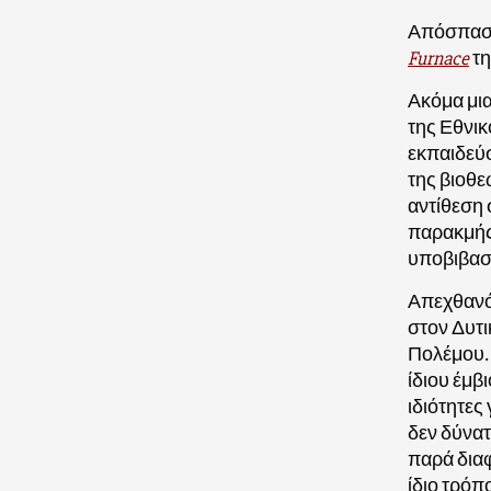
Απόσπασμ
Furnace
τη
Ακόμα μια
της Εθνικ
εκπαιδεύ
της βιοθε
αντίθεση 
παρακμής,
υποβιβασ
Απεχθανόμ
στον Δυτι
Πολέμου. 
ίδιου έμβ
ιδιότητε
δεν δύνατα
παρά διαφ
ίδιο τρόπ