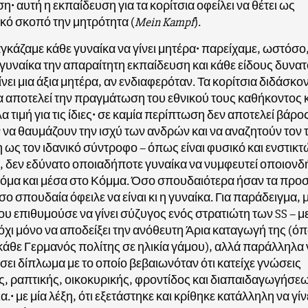
η• αυτή η εκπαίδευση για τα κορίτσια οφείλει να θέτει ως
κό σκοπό την μητρότητα (
Mein Kampf
).
γκάζαμε κάθε γυναίκα να γίνει μητέρα• παρείχαμε, ωστόσο,
 γυναίκα την απαραίτητη εκπαίδευση και κάθε είδους δυνα
ίνει μια άξια μητέρα, αν ενδιαφερόταν. Τα κορίτσια διδάσκον
 αποτελεί την πραγμάτωση του εθνικού τους καθήκοντος 
 τιμή για τις ίδιες• σε καμία περίπτωση δεν αποτελεί βάρος
να θαυμάζουν την ισχύ των ανδρών και να αναζητούν τον 
 ως τον ιδανικό σύντροφο – όπως είναι φυσικό και ενστικτ
, δεν εδύνατο οποιαδήποτε γυναίκα να νυμφευτεί οποιονδ
κόμα και μέσα στο Κόμμα. Όσο σπουδαιότερα ήσαν τα προ
σο σπουδαία όφειλε να είναι κι η γυναίκα. Για παράδειγμα, 
υ επιθυμούσε να γίνει σύζυγος ενός στρατιώτη των SS – μ
όχι μόνο να αποδείξει την ανόθευτη Άρια καταγωγή της (ό
άθε Γερμανός πολίτης σε ηλικία γάμου), αλλά παράλληλα 
ει δίπλωμα με το οποίο βεβαιωνόταν ότι κατείχε γνώσεις
ς, ραπτικής, οικοκυρικής, φροντίδος και διαπαιδαγωγήσε
α.• με μία λέξη, ότι εξετάστηκε και κρίθηκε κατάλληλη να γίν