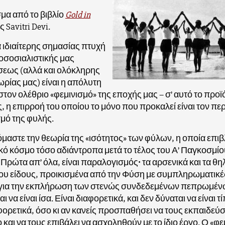
α από το βιβλίο
Gold in
ς Savitri Devi.
 ιδιαίτερης σημασίας πτυχή
οσοσιαλιστικής μας
σεως (αλλά και ολόκληρης
ωρίας μας) είναι η απόλυτη
στον ολέθριο «φεμινισμό» της εποχής μας – σ’ αυτό το προϊ
 η επιρροή του οποίου το μόνο που προκαλεί είναι τον πε
μό της φυλής.
αστε την θεωρία της «ισότητος» των φύλων, η οποία επι
κό κόσμο τόσο αδιάντροπα μετά το τέλος του Α’ Παγκοσμίο
Πρώτα απ’ όλα, είναι παραλογισμός• τα αρσενικά και τα θη
ιου είδους, προικισμένα από την Φύση με συμπληρωματικέ
ς για την εκπλήρωση των στενώς συνδεδεμένων πεπρωμέν
ι να είναι ίσα. Είναι διαφορετικά, και δεν δύναται να είναι τ
ορετικά, όσο κι αν κανείς προσπαθήσει να τους εκπαιδεύσε
ο και να τους επιβάλει να ασχοληθούν με το ίδιο έργο. Ο «φ