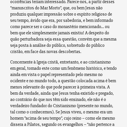
ocorrências teriam interessado. Parece-nos, a partir desses
“manuscritos do Mar Morto”, que, ou bem Jesus não
produziu qualquer impressão sobre o espírito religioso de
seu tempo, ávido que era, por sabedoria, e bem informado
como parece ser o caso do monastério mencionado… ou
bem que ele simplesmente jamais existiu! A despeito do
quão perturbadora seja essa questão, convém que a mesma
seja posta à análise do público, sobretudo do público
cristão, em face das novas descobertas.
Concernente à Igreja cristã, entretanto, e ao cristianismo
em geral, tomado este como um fenômeno histórico, e tendo
ainda em vista o papel representado pelo mesmo no
ocidente e no mundo todo, a questão colocada acima é bem
menos relevante do que pode parecer à primeira vista. A
bem da verdade, ainda que Jesus tenha existido e pregado,
ao contrário do que nos têm sido ensinado, ele não é o
verdadeiro fundador do Cristianismo (presente no mundo,
tal como o conhecemos). Se Jesus viveu, o mesmo era um
homem “acima de seu tempo”, cujo reino – como ele mesmo
dissera a Pilatos, segundo os evangelhos – “não pertence a