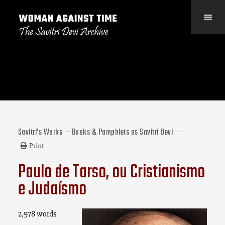
Savitri’s Works — Books & Pamphlets as Savitri Devi
Print
Paulo de Tarso, ou Cristianismo
e Judaísmo
2,978 words