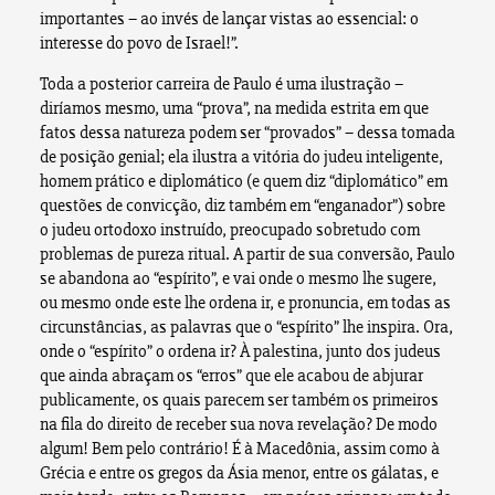
importantes – ao invés de lançar vistas ao essencial: o
interesse do povo de Israel!”.
Toda a posterior carreira de Paulo é uma ilustração –
diríamos mesmo, uma “prova”, na medida estrita em que
fatos dessa natureza podem ser “provados” – dessa tomada
de posição genial; ela ilustra a vitória do judeu inteligente,
homem prático e diplomático (e quem diz “diplomático” em
questões de convicção, diz também em “enganador”) sobre
o judeu ortodoxo instruído, preocupado sobretudo com
problemas de pureza ritual. A partir de sua conversão, Paulo
se abandona ao “espírito”, e vai onde o mesmo lhe sugere,
ou mesmo onde este lhe ordena ir, e pronuncia, em todas as
circunstâncias, as palavras que o “espírito” lhe inspira. Ora,
onde o “espírito” o ordena ir? À palestina, junto dos judeus
que ainda abraçam os “erros” que ele acabou de abjurar
publicamente, os quais parecem ser também os primeiros
na fila do direito de receber sua nova revelação? De modo
algum! Bem pelo contrário! É à Macedônia, assim como à
Grécia e entre os gregos da Ásia menor, entre os gálatas, e