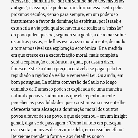
Nietzsche chamaria de “dar um sentido novo aos mistérios
antigos”; e assim, ele poderia transformar essa seita pelos
próximos séculos, senão para sempre, em um poderoso
instrumento a favor da dominação espiritual por Israel; e
esta seria a via pela qual se haveria de realizar a “missão”
do povo judeu que era, segundo sua gente, a de reinar sobre
os outros povos, e de lhes escravizar moralmente, de modo
a tornar possível sua exploração econômica. E na medida
em que cresce essa escravização moral, mais completa
será a exploração econômica, a qual, por assim dizer,
floresce. Este é o único preço aceitável a se pagar pelo ter
repudiado a rigidez da velha e venerável Lei. Ou ainda, em
bom português, La súbita conversão de Saulo no longo
caminho de Damasco pode ser explicada de uma maneira
natural apenas se admitirmos que ele repentinamente
percebeu as possibilidades que o cristianismo nascente lhe
ofereceria para alcançar a dominação moral dos outros
povos a favor de seu povo, e que ele pensou – em um insight
genial, diga-se de passagem -:”Como fui tolo em perseguir
essa seita, ao invés de servir-me dela, em nosso benefício!
Deixei-me prender à forma – aos detalhes pouco