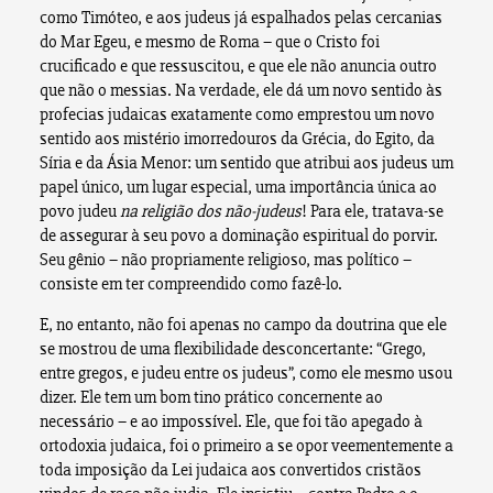
como Timóteo, e aos judeus já espalhados pelas cercanias
do Mar Egeu, e mesmo de Roma – que o Cristo foi
crucificado e que ressuscitou, e que ele não anuncia outro
que não o messias. Na verdade, ele dá um novo sentido às
profecias judaicas exatamente como emprestou um novo
sentido aos mistério imorredouros da Grécia, do Egito, da
Síria e da Ásia Menor: um sentido que atribui aos judeus um
papel único, um lugar especial, uma importância única ao
povo judeu
na religião dos não-judeus
! Para ele, tratava-se
de assegurar à seu povo a dominação espiritual do porvir.
Seu gênio – não propriamente religioso, mas político –
consiste em ter compreendido como fazê-lo.
E, no entanto, não foi apenas no campo da doutrina que ele
se mostrou de uma flexibilidade desconcertante: “Grego,
entre gregos, e judeu entre os judeus”, como ele mesmo usou
dizer. Ele tem um bom tino prático concernente ao
necessário – e ao impossível. Ele, que foi tão apegado à
ortodoxia judaica, foi o primeiro a se opor veementemente a
toda imposição da Lei judaica aos convertidos cristãos