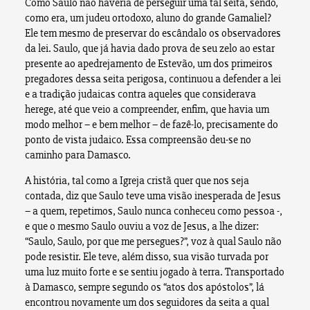
Como Saulo não haveria de perseguir uma tal seita, sendo,
como era, um judeu ortodoxo, aluno do grande Gamaliel?
Ele tem mesmo de preservar do escândalo os observadores
da lei. Saulo, que já havia dado prova de seu zelo ao estar
presente ao apedrejamento de Estevão, um dos primeiros
pregadores dessa seita perigosa, continuou a defender a lei
e a tradição judaicas contra aqueles que considerava
herege, até que veio a compreender, enfim, que havia um
modo melhor – e bem melhor – de fazê-lo, precisamente do
ponto de vista judaico. Essa compreensão deu-se no
caminho para Damasco.
A história, tal como a Igreja cristã quer que nos seja
contada, diz que Saulo teve uma visão inesperada de Jesus
– a quem, repetimos, Saulo nunca conheceu como pessoa -,
e que o mesmo Saulo ouviu a voz de Jesus, a lhe dizer:
“Saulo, Saulo, por que me persegues?”, voz à qual Saulo não
pode resistir. Ele teve, além disso, sua visão turvada por
uma luz muito forte e se sentiu jogado à terra. Transportado
à Damasco, sempre segundo os “atos dos apóstolos”, lá
encontrou novamente um dos seguidores da seita a qual