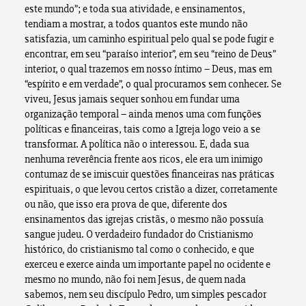
este mundo”; e toda sua atividade, e ensinamentos,
tendiam a mostrar, a todos quantos este mundo não
satisfazia, um caminho espiritual pelo qual se pode fugir e
encontrar, em seu “paraíso interior”, em seu “reino de Deus”
interior, o qual trazemos em nosso íntimo – Deus, mas em
“espírito e em verdade”, o qual procuramos sem conhecer. Se
viveu, Jesus jamais sequer sonhou em fundar uma
organização temporal – ainda menos uma com funções
políticas e financeiras, tais como a Igreja logo veio a se
transformar. A política não o interessou. E, dada sua
nenhuma reverência frente aos ricos, ele era um inimigo
contumaz de se imiscuir questões financeiras nas práticas
espirituais, o que levou certos cristão a dizer, corretamente
ou não, que isso era prova de que, diferente dos
ensinamentos das igrejas cristãs, o mesmo não possuía
sangue judeu. O verdadeiro fundador do Cristianismo
histórico, do cristianismo tal como o conhecido, e que
exerceu e exerce ainda um importante papel no ocidente e
mesmo no mundo, não foi nem Jesus, de quem nada
sabemos, nem seu discípulo Pedro, um simples pescador