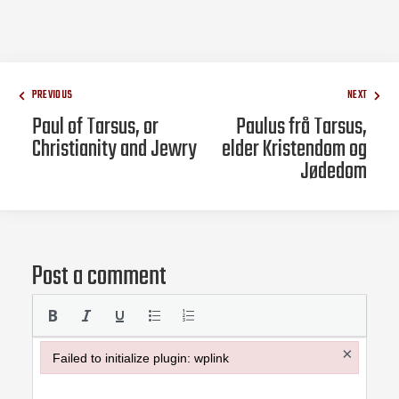
PREVIOUS
NEXT
Paul of Tarsus, or
Paulus frå Tarsus,
Christianity and Jewry
elder Kristendom og
Jødedom
Post a comment
×
Failed to initialize plugin: wplink
Failed to initialize plugin: wplink