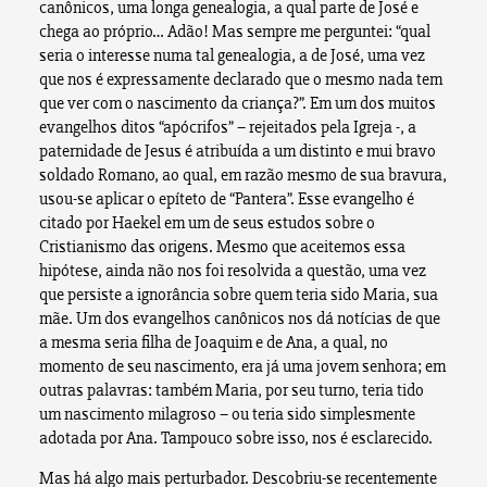
canônicos, uma longa genealogia, a qual parte de José e
chega ao próprio… Adão! Mas sempre me perguntei: “qual
seria o interesse numa tal genealogia, a de José, uma vez
que nos é expressamente declarado que o mesmo nada tem
que ver com o nascimento da criança?”. Em um dos muitos
evangelhos ditos “apócrifos” – rejeitados pela Igreja -, a
paternidade de Jesus é atribuída a um distinto e mui bravo
soldado Romano, ao qual, em razão mesmo de sua bravura,
usou-se aplicar o epíteto de “Pantera”. Esse evangelho é
citado por Haekel em um de seus estudos sobre o
Cristianismo das origens. Mesmo que aceitemos essa
hipótese, ainda não nos foi resolvida a questão, uma vez
que persiste a ignorância sobre quem teria sido Maria, sua
mãe. Um dos evangelhos canônicos nos dá notícias de que
a mesma seria filha de Joaquim e de Ana, a qual, no
momento de seu nascimento, era já uma jovem senhora; em
outras palavras: também Maria, por seu turno, teria tido
um nascimento milagroso – ou teria sido simplesmente
adotada por Ana. Tampouco sobre isso, nos é esclarecido.
Mas há algo mais perturbador. Descobriu-se recentemente