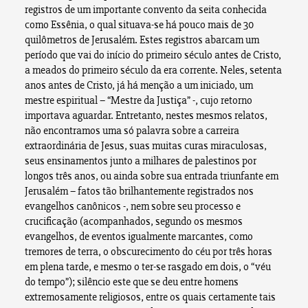
registros de um importante convento da seita conhecida
como Essênia, o qual situava-se há pouco mais de 30
quilômetros de Jerusalém. Estes registros abarcam um
período que vai do início do primeiro século antes de Cristo,
a meados do primeiro século da era corrente. Neles, setenta
anos antes de Cristo, já há menção a um iniciado, um
mestre espiritual – “Mestre da Justiça” -, cujo retorno
importava aguardar. Entretanto, nestes mesmos relatos,
não encontramos uma só palavra sobre a carreira
extraordinária de Jesus, suas muitas curas miraculosas,
seus ensinamentos junto a milhares de palestinos por
longos três anos, ou ainda sobre sua entrada triunfante em
Jerusalém – fatos tão brilhantemente registrados nos
evangelhos canônicos -, nem sobre seu processo e
crucificação (acompanhados, segundo os mesmos
evangelhos, de eventos igualmente marcantes, como
tremores de terra, o obscurecimento do céu por três horas
em plena tarde, e mesmo o ter-se rasgado em dois, o “véu
do tempo”); silêncio este que se deu entre homens
extremosamente religiosos, entre os quais certamente tais