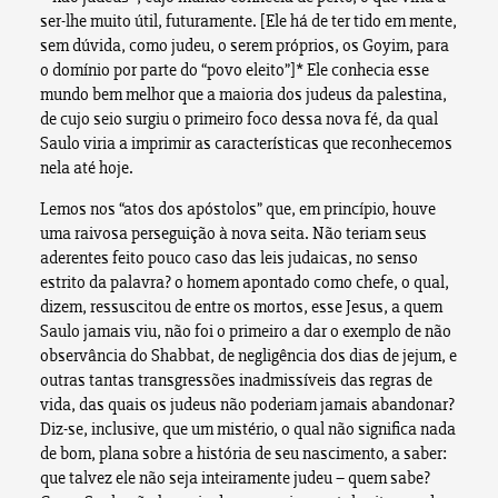
ser-lhe muito útil, futuramente. [Ele há de ter tido em mente,
sem dúvida, como judeu, o serem próprios, os Goyim, para
o domínio por parte do “povo eleito”]* Ele conhecia esse
mundo bem melhor que a maioria dos judeus da palestina,
de cujo seio surgiu o primeiro foco dessa nova fé, da qual
Saulo viria a imprimir as características que reconhecemos
nela até hoje.
Lemos nos “atos dos apóstolos” que, em princípio, houve
uma raivosa perseguição à nova seita. Não teriam seus
aderentes feito pouco caso das leis judaicas, no senso
estrito da palavra? o homem apontado como chefe, o qual,
dizem, ressuscitou de entre os mortos, esse Jesus, a quem
Saulo jamais viu, não foi o primeiro a dar o exemplo de não
observância do Shabbat, de negligência dos dias de jejum, e
outras tantas transgressões inadmissíveis das regras de
vida, das quais os judeus não poderiam jamais abandonar?
Diz-se, inclusive, que um mistério, o qual não significa nada
de bom, plana sobre a história de seu nascimento, a saber:
que talvez ele não seja inteiramente judeu – quem sabe?