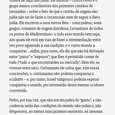
vindos de raça não judia. Ele insistiu – contra Pedro e o
grupo menos conciliatório dos primeiros cristãos de
Jerusalém – sobre o fato de que o cristão de origem não
judia não ter de fazer a circuncisão nem de seguir a dieta
judia. Ele escreveu a seus novos fiéis – semi-judeus; semi-
gregos; romanos de origem duvidosa; Levantinos de todos
os portos do Mediterrâneo: a todo esse mundo sem raça,
aos quais ele está em vias de fazer a intermediação entre
seu povo aguerrido a sua tradição, e o vasto mundo a
conquistar -, enfim, para estes, ele diz que não há distinção
entre “puros” e “impuros”; que lhes é permitido comer de
tudo (“tudo o que encontrardes no mercado”, diria ele, se
vivesse entre nós). Certamente ele sabia que, sem essas
concessões, o cristianismo não poderia conquistar o
ocidente – e, por tanto, Israel tampouco poderia esperar
conquistar o mundo, por intermédio desse mesmo ocidente
convertido.
Pedro, por sua vez, que não era um judeu do “gueto”, e não
conhecia nada das condições do mundo não-judaico, não
desposava, ao menos num primeiro momento, as mesmas