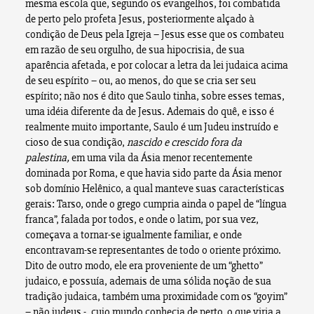
mesma escola que, segundo os evangelhos, foi combatida
de perto pelo profeta Jesus, posteriormente alçado à
condição de Deus pela Igreja – Jesus esse que os combateu
em razão de seu orgulho, de sua hipocrisia, de sua
aparência afetada, e por colocar a letra da lei judaica acima
de seu espírito – ou, ao menos, do que se cria ser seu
espírito; não nos é dito que Saulo tinha, sobre esses temas,
uma idéia diferente da de Jesus. Ademais do quê, e isso é
realmente muito importante, Saulo é um Judeu instruído e
cioso de sua condição,
nascido e crescido fora da
palestina,
em uma vila da Ásia menor recentemente
dominada por Roma, e que havia sido parte da Ásia menor
sob domínio Helênico, a qual manteve suas características
gerais: Tarso, onde o grego cumpria ainda o papel de “língua
franca”, falada por todos, e onde o latim, por sua vez,
começava a tornar-se igualmente familiar, e onde
encontravam-se representantes de todo o oriente próximo.
Dito de outro modo, ele era proveniente de um “ghetto”
judaico, e possuía, ademais de uma sólida noção de sua
tradição judaica, também uma proximidade com os “goyim”
– não judeus -, cujo mundo conhecia de perto, o que viria a