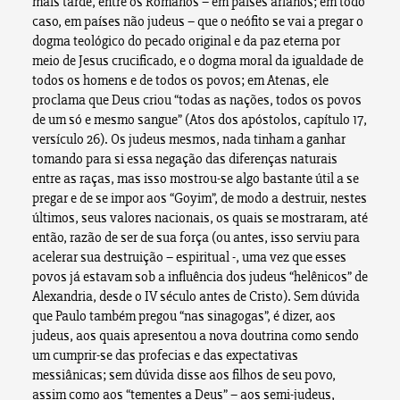
mais tarde, entre os Romanos – em países arianos; em todo
caso, em países não judeus – que o neófito se vai a pregar o
dogma teológico do pecado original e da paz eterna por
meio de Jesus crucificado, e o dogma moral da igualdade de
todos os homens e de todos os povos; em Atenas, ele
proclama que Deus criou “todas as nações, todos os povos
de um só e mesmo sangue” (Atos dos apóstolos, capítulo 17,
versículo 26). Os judeus mesmos, nada tinham a ganhar
tomando para si essa negação das diferenças naturais
entre as raças, mas isso mostrou-se algo bastante útil a se
pregar e de se impor aos “Goyim”, de modo a destruir, nestes
últimos, seus valores nacionais, os quais se mostraram, até
então, razão de ser de sua força (ou antes, isso serviu para
acelerar sua destruição – espiritual -, uma vez que esses
povos já estavam sob a influência dos judeus “helênicos” de
Alexandria, desde o IV século antes de Cristo). Sem dúvida
que Paulo também pregou “nas sinagogas”, é dizer, aos
judeus, aos quais apresentou a nova doutrina como sendo
um cumprir-se das profecias e das expectativas
messiânicas; sem dúvida disse aos filhos de seu povo,
assim como aos “tementes a Deus” – aos semi-judeus,