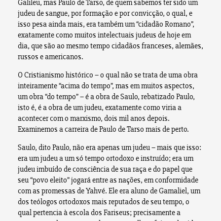
Galileu, mas Paulo de Tarso, de quem sabemos ter sido um
judeu de sangue, por formação e por convicção, o qual, e
isso pesa ainda mais, era também um “cidadão Romano”,
exatamente como muitos intelectuais judeus de hoje em
dia, que são ao mesmo tempo cidadãos franceses, alemães,
russos e americanos.
O Cristianismo histórico – o qual não se trata de uma obra
inteiramente “acima do tempo”, mas em muitos aspectos,
um obra “do tempo” – é a obra de Saulo, rebatizado Paulo,
isto é, é a obra de um judeu, exatamente como viria a
acontecer com o marxismo, dois mil anos depois.
Examinemos a carreira de Paulo de Tarso mais de perto.
Saulo, dito Paulo, não era apenas um judeu – mais que isso:
era um judeu a um só tempo ortodoxo e instruído; era um
judeu imbuído de consciência de sua raça e do papel que
seu “povo eleito” jogará entre as nações, em conformidade
com as promessas de Yahvé. Ele era aluno de Gamaliel, um
dos teólogos ortodoxos mais reputados de seu tempo, o
qual pertencia à escola dos Fariseus; precisamente a