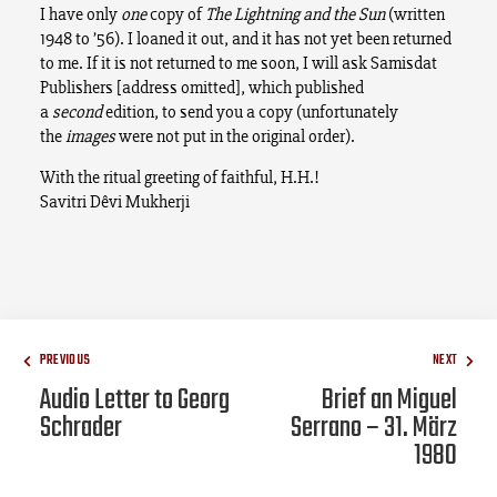
I have only
one
copy of
The Lightning and the Sun
(written
1948 to ’56). I loaned it out, and it has not yet been returned
to me. If it is not returned to me soon, I will ask Samisdat
Publishers [address omitted], which published
a
second
edition, to send you a copy (unfortunately
the
images
were not put in the original order).
With the ritual greeting of faithful, H.H.!
Savitri Dêvi Mukherji
PREVIOUS
NEXT
Audio Letter to Georg
Brief an Miguel
Schrader
Serrano – 31. März
1980