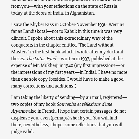
from you—with your reflections on the state of Russia,
today at the doors of India, in Afghanistan.
I saw the Khyber Pass in October-November 1936. Went as
far as Landiskotal—not to Kabul: in this time it was very
difficult. I spoke about this extraordinary way of the
conquerors in the chapter entitled “The Land without
Masters” in the first book which I wrote after my doctoral
theses:
The Lotus Pond
—written in 1937, published at the
expense of Mr. Mukherji in 1940 (my first impressions—or
the impressions of my first years—in India). I have no more
than one sole copy (besides, I would have to make a good
many corrections and additions!).
I am taking the liberty of sending—by air mail, registered—
two copies of my book
Souvenirs et réflexions d’une
Aryenne
also in French. I hope that certain passages do not
displease you, even (perhaps) shock you. You will find
there, nevertheless, I hope, some reflections that you will
judge valid.