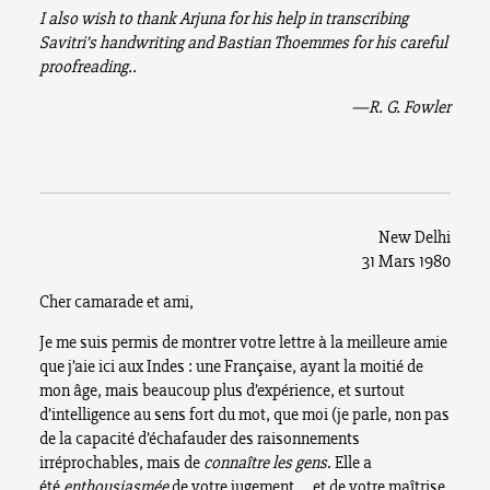
I also wish to thank Arjuna for his help in transcribing
Savitri’s handwriting and Bastian Thoemmes for his careful
proofreading..
—R. G. Fowler
New Delhi
31 Mars 1980
Cher camarade et ami,
Je me suis permis de montrer votre lettre à la meilleure amie
que j’aie ici aux Indes : une Française, ayant la moitié de
mon âge, mais beaucoup plus d’expérience, et surtout
d’intelligence au sens fort du mot, que moi (je parle, non pas
de la capacité d’échafauder des raisonnements
irréprochables, mais de
connaître les gens
. Elle a
été
enthousiasmée
de votre jugement … et de votre maîtrise