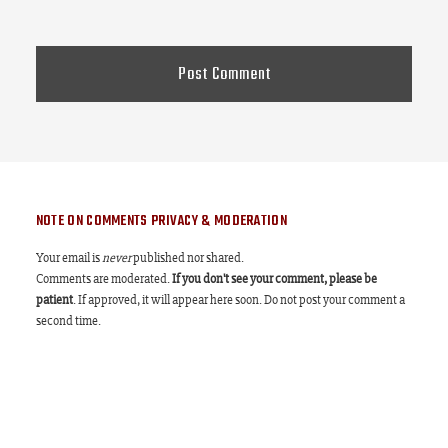
NOTE ON COMMENTS PRIVACY & MODERATION
Your email is
never
published nor shared.
Comments are moderated.
If you don't see your comment, please be
patient
. If approved, it will appear here soon. Do not post your comment a
second time.