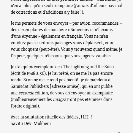
n’en ai plus qu’un seul exemplaire (j’aurais d’ailleurs pas mal
de corrections et d’additions à y faire !).
Je me permets de vous envoyer – par avion, recommandés –
deux exemplaires de mon livre « Souvenirs et réflexions
d’une Aryenne » également en français. Vous ne m’en
voudrez pas si certains passages vous déplaisent, voire
vous choquent (peut-être). Vous y trouverez quand même, je
l’espère, quelques réflexions que vous jugerez valables.
Je n’ai qu’
un
exemplaire de « The Lightning and the Sun »
(écrit de 1948 à 56). Je l’ai prêté, on ne me l’a pas encore
rendu. Si on ne me le rend pas bientôt je demanderai à
Samisdat Publishers [adresse omise], qui en ont publié
une
seconde
édition, de vous en envoyer un exemplaire
(malheureusement les
images
n’ont pas été mises dans
l’ordre original).
Avec la salutation rituelle des fidèles, H.H. !
Savitri Dêvi Mukherji