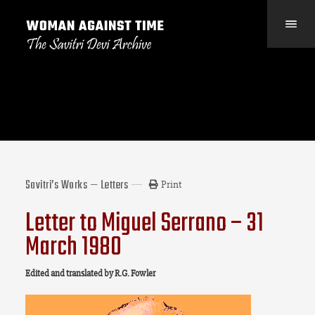
Savitri’s Works — Letters
Print
Letter to Miguel Serrano – 31
March 1980
Edited and translated by R.G. Fowler