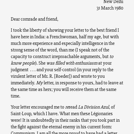
New Delhi
31 March 1980
Dear comrade and friend,
I took the liberty of showing your letter to the best friend I
have here in India: a Frenchwoman, half my age, but with
much more experience and especially intelligence in the
strong sense of the word, than me (I speak not of the
capacity to construct irreproachable arguments, but
to
know people
). She
was filled with enthusiasm
at your
judgment . . . and your self-control (in your reply to the
virulent letter of Mr. R. [Roeder]) and wrote to you
immediately.
My
letter, in response to yours, had to leave at
the same time as hers; you will receive them at the same
time.
Your letter encouraged me to
re
read
La Division Azul
, of
Saint-Loup, which I have. What men these Légionaries
were! It is undoubtedly in their ranks that you took part in
the fight against the eternal enemy in his current form:
Communism. I am all the more proud to have had a letter