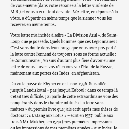
de vous-même (dans votre réponse à la lettre virulente de
M.R.) et vous a écrit tout de suite.
Ma
lettre, en réponse à la
vôtre, a dû partir en même temps que la sienne ; vous les
recevrez en même temps.
Votre lettre m’a incitée à
re
lire « La Division Azul », de Saint-
Loup, que je possède. Quels hommes que ces Légionnaires !
C’est sans doute dans leurs rangs que vous avez pris part à
la lutte contre l’ennemi de toujours sous sa forme actuelle :
le Communisme. J’en suis d’autant plus fière d’avoir eu une
lettre de vous – avec vos réflexions sur l’état de la Russie,
maintenant aux portes des Indes, en Afghanistan.
J’ai vu la passe de Khyber en oct.-nov. 1936. Suis allée
jusqu’à Landiskotal – pas jusqu’à Kaboul : dans ce temps-là
c’était très difficile. J’ai parlé de cette extraordinaire voie des
conquérants dans le chapitre intitulé « La terre sans
maîtres » du premier livre que j’aie écrit après mes thèses de
doctorat : « L’Etang aux Lotus » – écrit en 1937, publié aux
frais à Mr. Mukherji en 1940 (mes premières impressions –
ou les impressions de mes premières années – aux Indes. Je